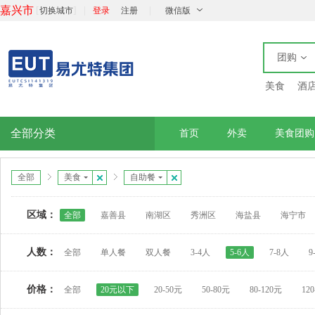
嘉兴市
[
]
|
|
切换城市
登录
注册
微信版
团购
美食
酒
全部分类
首页
外卖
美食团购
全部
美食
自助餐
区域：
全部
嘉善县
南湖区
秀洲区
海盐县
海宁市
人数：
全部
单人餐
双人餐
3-4人
5-6人
7-8人
9
价格：
全部
20元以下
20-50元
50-80元
80-120元
12