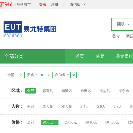
嘉兴市
[
]
|
|
切换城市
登录
注册
微信版
团购
美食
酒
全部分类
首页
外卖
美食团购
全部
美食
自助餐
区域：
全部
嘉善县
南湖区
秀洲区
海盐县
海宁市
人数：
全部
单人餐
双人餐
3-4人
5-6人
7-8人
9
价格：
全部
20元以下
20-50元
50-80元
80-120元
12