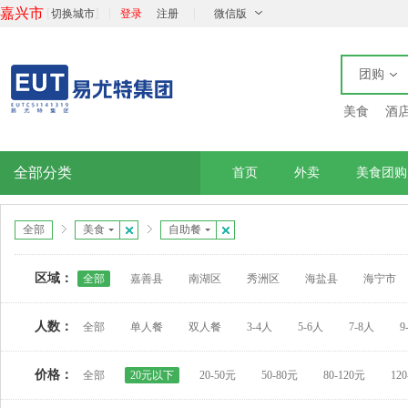
嘉兴市
[
]
|
|
切换城市
登录
注册
微信版
团购
美食
酒
全部分类
首页
外卖
美食团购
全部
美食
自助餐
区域：
全部
嘉善县
南湖区
秀洲区
海盐县
海宁市
人数：
全部
单人餐
双人餐
3-4人
5-6人
7-8人
9
价格：
全部
20元以下
20-50元
50-80元
80-120元
12