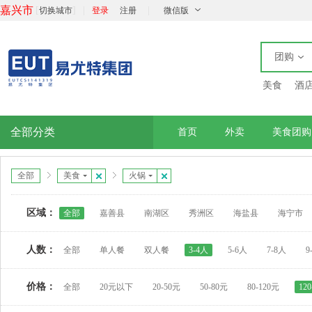
嘉兴市
[
]
|
|
切换城市
登录
注册
微信版
团购
美食
酒
全部分类
首页
外卖
美食团购
全部
美食
火锅
区域：
全部
嘉善县
南湖区
秀洲区
海盐县
海宁市
人数：
全部
单人餐
双人餐
3-4人
5-6人
7-8人
9
价格：
全部
20元以下
20-50元
50-80元
80-120元
12