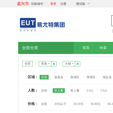
嘉兴市
[
]
|
|
切换城市
登录
注册
微信版
全部分类
首页
外卖
全部
美食
火锅
区域：
全部
嘉善县
南湖区
秀洲区
海盐县
人数：
全部
单人餐
双人餐
3-4人
5-6人
价格：
全部
20元以下
20-50元
50-80元
80-