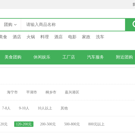
团购
美食
酒店
火锅
料理
酒店
电影
家政
洗车
美食团购
休闲娱乐
工厂店
汽车服务
附近团购
海宁市
平湖市
桐乡市
嘉兴港区
7-8人
9-10人
10人以上
其他
120元
120-200元
200-500元
500-800元
800元以上