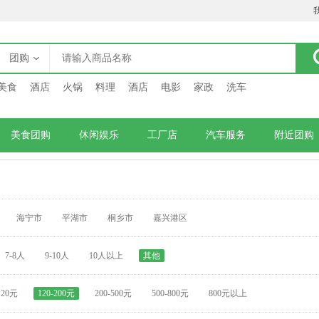
团购
美食
酒店
火锅
料理
酒店
电影
家政
洗车
美食团购
休闲娱乐
工厂店
汽车服务
附近团购
海宁市
平湖市
桐乡市
嘉兴港区
7-8人
9-10人
10人以上
其他
120元
120-200元
200-500元
500-800元
800元以上