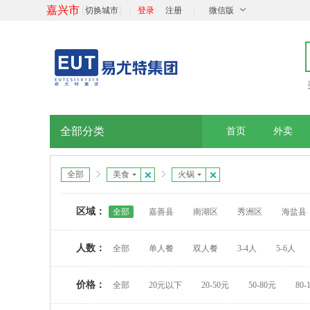
嘉兴市
[
]
|
|
切换城市
登录
注册
微信版
全部分类
首页
外卖
全部
美食
火锅
区域：
全部
嘉善县
南湖区
秀洲区
海盐县
人数：
全部
单人餐
双人餐
3-4人
5-6人
价格：
全部
20元以下
20-50元
50-80元
80-