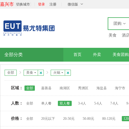
嘉兴市
[
]
|
|
切换城市
登录
注册
微信版
团购
美食
酒
全部分类
首页
外卖
美食团购
全部
美食
火锅
区域：
全部
嘉善县
南湖区
秀洲区
海盐县
海宁市
人数：
全部
单人餐
双人餐
3-4人
5-6人
7-8人
9
价格：
全部
20元以下
20-50元
50-80元
80-120元
12