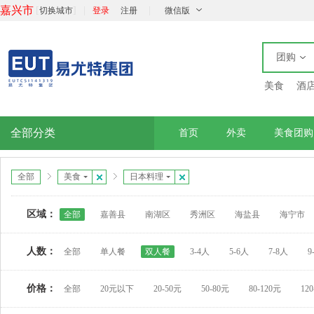
嘉兴市
[
]
|
|
切换城市
登录
注册
微信版
团购
美食
酒
全部分类
首页
外卖
美食团购
全部
美食
日本料理
区域：
全部
嘉善县
南湖区
秀洲区
海盐县
海宁市
人数：
全部
单人餐
双人餐
3-4人
5-6人
7-8人
9
价格：
全部
20元以下
20-50元
50-80元
80-120元
12