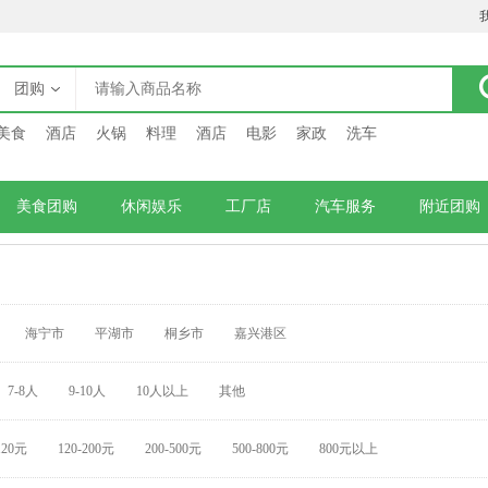
团购
美食
酒店
火锅
料理
酒店
电影
家政
洗车
美食团购
休闲娱乐
工厂店
汽车服务
附近团购
海宁市
平湖市
桐乡市
嘉兴港区
7-8人
9-10人
10人以上
其他
120元
120-200元
200-500元
500-800元
800元以上