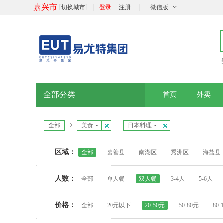
嘉兴市
[
]
|
|
切换城市
登录
注册
微信版
全部分类
首页
外卖
全部
美食
日本料理
区域：
全部
嘉善县
南湖区
秀洲区
海盐县
人数：
全部
单人餐
双人餐
3-4人
5-6人
价格：
全部
20元以下
20-50元
50-80元
80-