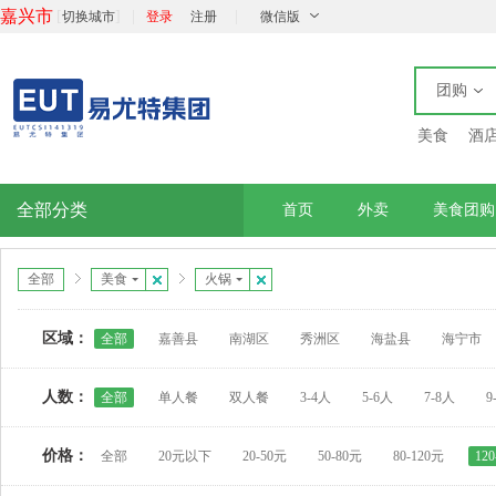
嘉兴市
[
]
|
|
切换城市
登录
注册
微信版
团购
美食
酒
全部分类
首页
外卖
美食团购
全部
美食
火锅
区域：
全部
嘉善县
南湖区
秀洲区
海盐县
海宁市
人数：
全部
单人餐
双人餐
3-4人
5-6人
7-8人
9
价格：
全部
20元以下
20-50元
50-80元
80-120元
12